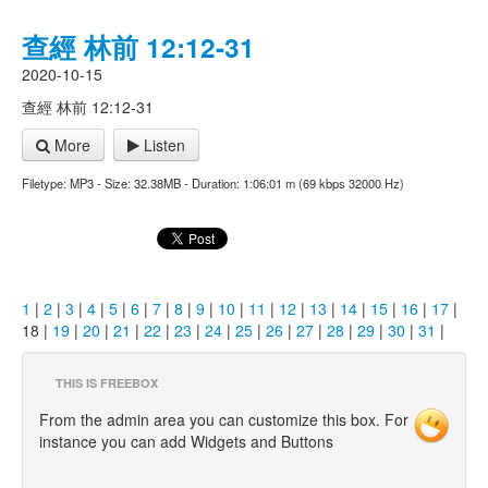
查經 林前 12:12-31
2020-10-15
查經 林前 12:12-31
More
Listen
Filetype: MP3 - Size: 32.38MB - Duration: 1:06:01 m (69 kbps 32000 Hz)
1
|
2
|
3
|
4
|
5
|
6
|
7
|
8
|
9
|
10
|
11
|
12
|
13
|
14
|
15
|
16
|
17
|
18 |
19
|
20
|
21
|
22
|
23
|
24
|
25
|
26
|
27
|
28
|
29
|
30
|
31
|
THIS IS FREEBOX
From the admin area you can customize this box. For
instance you can add Widgets and Buttons