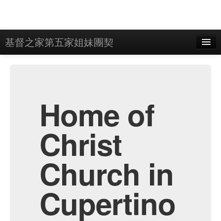
基督之家第五家姐妹團契
Home
Admin
Archive
Home of
Christ
Church in
Cupertino