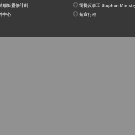
隨耶穌靈修計劃
司提反事工 Stephen Ministr
件中心
短宣行程