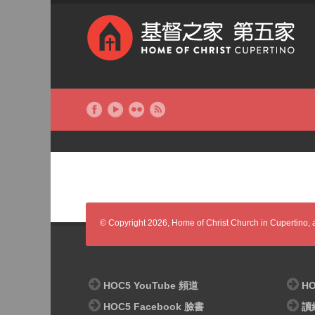
© Copyright 2026, Home of Christ Church in Cupertino, al
HOC5 YouTube 頻道
HO
HOC5 Facebook 臉書
讀