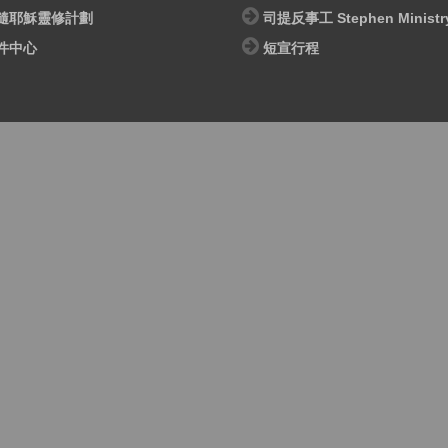
隨耶穌靈修計劃
司提反事工 Stephen Ministr
件中心
短宣行程