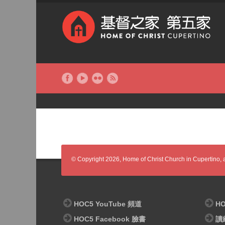
© Copyright 2026, Home of Christ Church in Cupertino, al
HOC5 YouTube 頻道
HO
HOC5 Facebook 臉書
讀