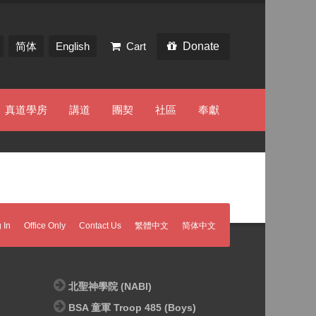
简体
English
Cart
Donate
真道學房
講道
團契
社區
奉獻
 In
Office Only
Contact Us
繁體中文
简体中文
北聖神學院 (NABI)
BSA 童軍 Troop 485 (Boys)