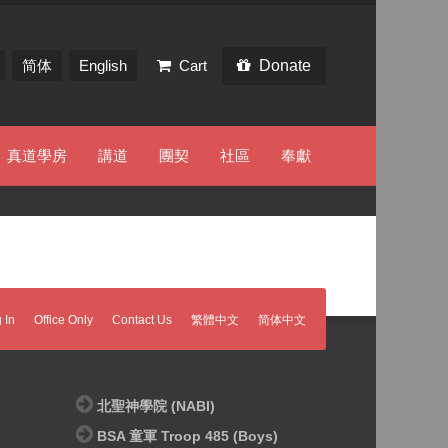
简体
English
Cart
Donate
真道學房
講道
團契
社區
奉獻
 In
Office Only
Contact Us
繁體中文
简体中文
北聖神學院 (NABI)
BSA 童軍 Troop 485 (Boys)