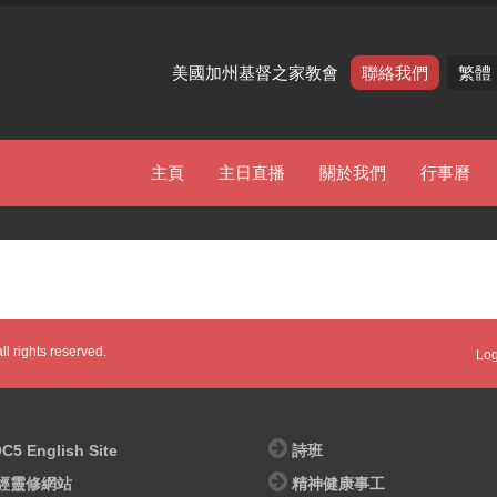
美國加州基督之家教會
聯絡我們
繁體
主頁
主日直播
關於我們
行事曆
l rights reserved.
Log
C5 English Site
詩班
經靈修網站
精神健康事工