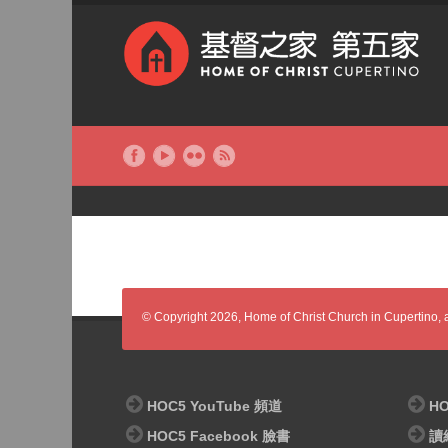
© Copyright 2026, Home of Christ Church in Cupertino, al
HOC5 YouTube 頻道
HO
HOC5 Facebook 臉書
讀