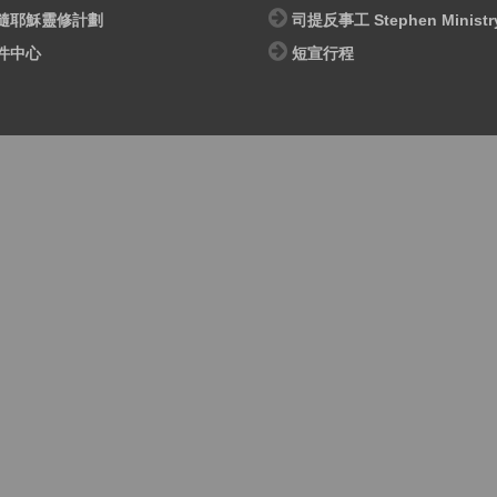
隨耶穌靈修計劃
司提反事工 Stephen Ministr
件中心
短宣行程