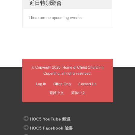
近日特別聚會
There are no upcoming events.
© Copyright 2026, Home of Christ Church in
Cupertino, all rights reserved.
Log In
Office Only
Contact Us
繁體中文
简体中文
HOC5 YouTube 頻道
HOC5 Facebook 臉書