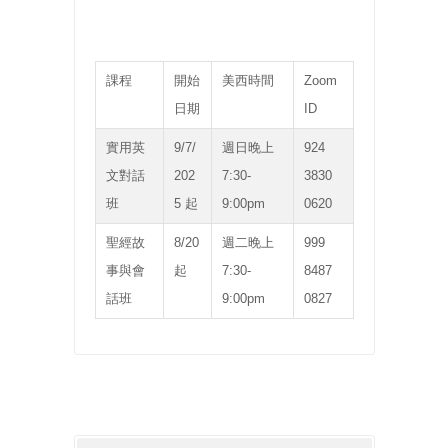
課程
開始
美西時間
Zoom
日期
ID
實用英
9/7/
週日晚上
924
文對話
202
7:30-
3830
班
5 起
9:00pm
0620
聖經故
8/20
週二晚上
999
事與會
起
7:30-
8487
話班
9:00pm
0827