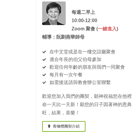
每週二早上
10:00-12:00
Zoom 聚會 (
一鍵進入
)
輔導：阮劉燕華師母
在中文堂或是在一樓交誼廳聚會
適合年長的伯父伯母參加
歡迎任何年齡的朋友與我們一同聚會
每月有一次午餐
如需接送請與教會辦公室聯繫
歡迎您加入我們的團契，願神祝福您在他裡
命一天比一天新！願您的日子因著神的恩典
旺，結果，喜樂！
青橄欖團契介紹