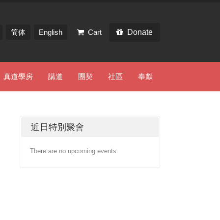
简体
English
Cart
Donate
真道學房
講道
團契
社區
奉獻
近日特別聚會
There are no upcoming events.