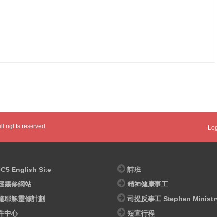
l rights reserved.
Log
C5 English Site
詩班
經靈修網站
精神健康事工
隨耶穌靈修計劃
司提反事工 Stephen Ministr
件中心
短宣行程