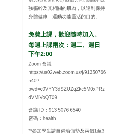
強軀幹及其相關的肌肉，以達到保持
身體健康，運動功能靈活的目的。
免費上課，歡迎隨時加入。
每週上課兩次：週二、週日
下午2:00
Zoom 會議
https://us02web.zoom.us/j/91350766
540?
pwd=c0VYY3dSZUZqZkc5M0xPRz
dVMlVoQT09
會議 ID：913 5076 6540
密碼：health
**參加學生請自備瑜伽墊及兩個1至3