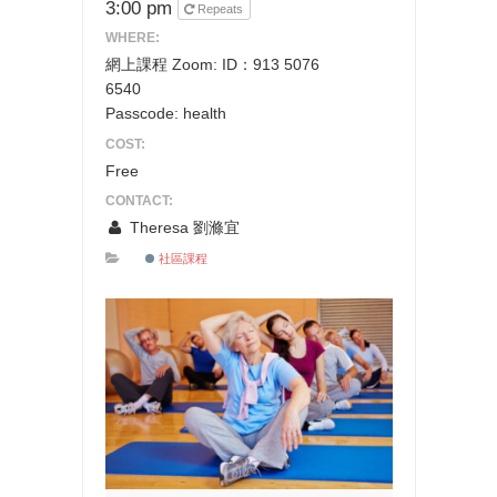
3:00 pm
Repeats
WHERE:
網上課程 Zoom: ID：913 5076
6540
Passcode: health
COST:
Free
CONTACT:
Theresa 劉滌宜
社區課程