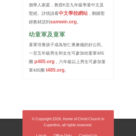
個華人家庭，教授K至九年級學童中文及
中文學校網站
聖經。詳情請看
，郵購聖
samwin.org
經教材請到
。
幼童軍及童軍
童軍培養孩子成為智仁勇兼備的好公民。
一至五年級男生和女生可參加幼童軍485
p485.org
團
，六年級以上男生可參加童
t485.org
軍485團
。
© Copyright 2026, Home of Christ Church in
Cupertino, all rights reserved.
Log In
Office Only
Contact Us