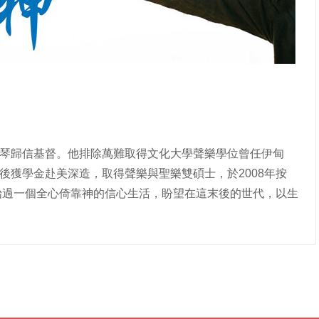
琴歸信基督。他排除萬難取得文化大學聲樂學位曾任伊甸
後獲學金赴美深造，取得聲樂與聖樂雙碩士，於2008年按
開始過一個全心倚靠神的信心生活，盼望在這末後的世代，以生