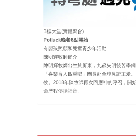
B樓大堂(實體聚會)
Potluck晚餐6點開始
有嬰孩照顧和兒童青少年活動
陳明輝牧師簡介
陳明輝牧師出生於屏東，九歲失明後苦學鋼
「喜樂盲人四重唱」團長赴全球見證主愛。
牧。2018年陳牧師再次回應神的呼召，
命歷程傳揚福音。