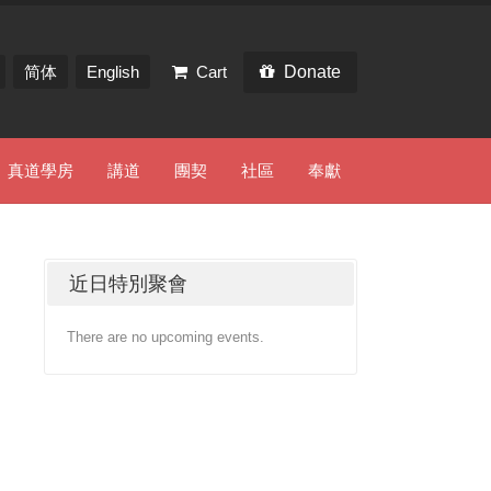
简体
English
Cart
Donate
真道學房
講道
團契
社區
奉獻
近日特別聚會
There are no upcoming events.