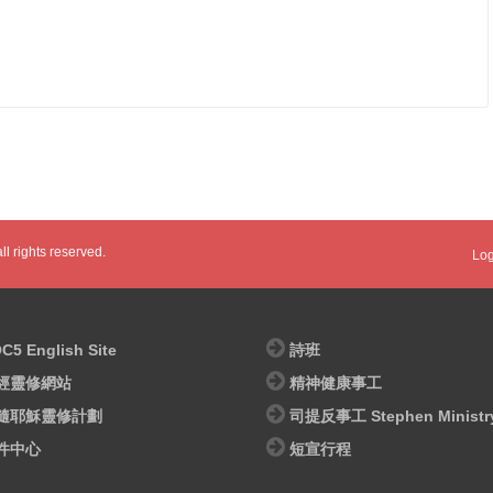
l rights reserved.
Log
C5 English Site
詩班
經靈修網站
精神健康事工
隨耶穌靈修計劃
司提反事工 Stephen Ministr
件中心
短宣行程