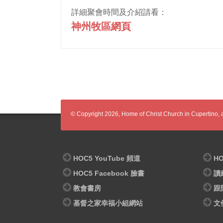
詳細聚會時間及介紹請看：
神州牧區網頁
© Copyright 2026, Home of Christ Church in Cupertino, al
HOC5 YouTube 頻道
HO
HOC5 Facebook 臉書
讀
教會書房
跟
基督之家幸福小組網站
文