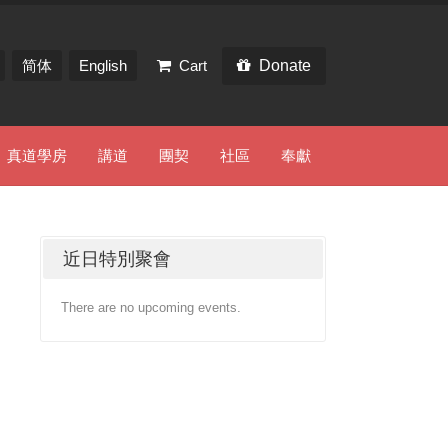
简体
English
Cart
Donate
真道學房
講道
團契
社區
奉獻
近日特別聚會
There are no upcoming events.