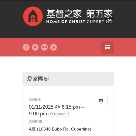
愛家團契
WHEN:
01/11/2025 @ 6:15 pm –
9:00 pm
Repeats
WHERE:
A樓 (10340 Bubb Rd, Cupertino)