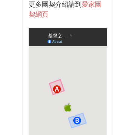
更多團契介紹請到
愛家團
契網頁