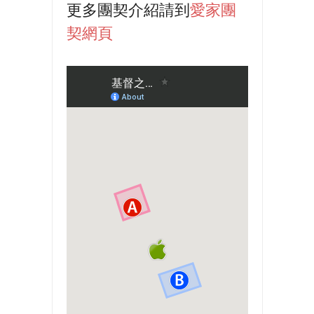
更多團契介紹請到
愛家團
契網頁