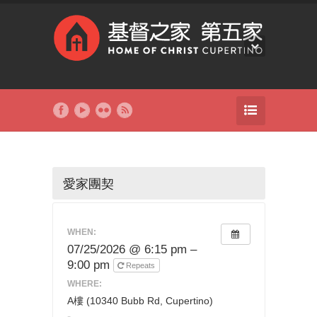
愛家團契
WHEN:
07/25/2026 @ 6:15 pm –
9:00 pm
Repeats
WHERE:
A樓 (10340 Bubb Rd, Cupertino)